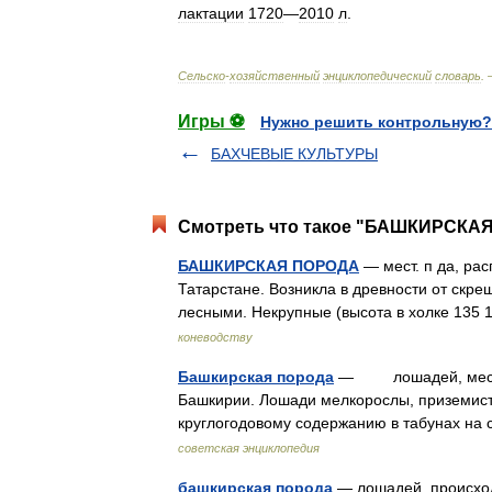
лактации
1720
—
2010
л
.
Сельско
-
хозяйственный
энциклопедический
словарь
.
Игры ⚽
Нужно решить контрольную?
БАХЧЕВЫЕ КУЛЬТУРЫ
Смотреть что такое "БАШКИРСКАЯ
БАШКИРСКАЯ ПОРОДА
— мест. п да, рас
Татарстане. Возникла в древности от скре
лесными. Некрупные (высота в холке 135 
коневодству
Башкирская порода
— лошадей, местна
Башкирии. Лошади мелкорослы, приземист
круглогодовому содержанию в табунах на
советская энциклопедия
башкирская порода
— лошадей, происходи