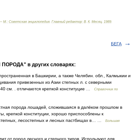
 —
М
.
:
Советская
энциклопедия
.
Главный
редактор:
В
.
К
.
Месяц
.
1989
.
БЕГА
 ПОРОДА" в других словарях:
пространенная в Башкирии, а также Челябин. обл., Калмыкии и
щивания привезенных из Азии степных л. с северными
140 см. . отличаются крепкой конституцие …
Справочник по
я порода лошадей, сложившаяся в далёком прошлом в
ы, крепкой конституции, хорошо приспособлены к
 степных, лесостепных и лесных пастбищах в… …
Большая
т от пород лесного и степного типов. Используют для