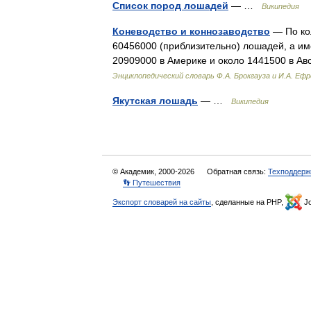
Список пород лошадей
— …
Википедия
Коневодство и коннозаводство
— По кол
60456000 (приблизительно) лошадей, а им
20909000 в Америке и около 1441500 в А
Энциклопедический словарь Ф.А. Брокгауза и И.А. Еф
Якутская лошадь
— …
Википедия
© Академик, 2000-2026
Обратная связь:
Техподдерж
👣 Путешествия
Экспорт словарей на сайты
, сделанные на PHP,
Jo