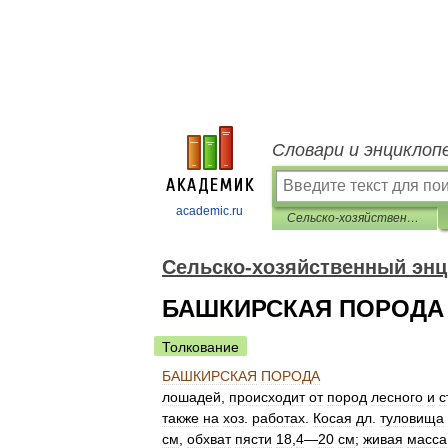
Словари и энциклоп
academic.ru
Сельско-хозяйственный энциклопедический словарь
Сельско-хозяйственный энц
БАШКИРСКАЯ ПОРОДА
Толкование
БАШКИРСКАЯ
ПОРОДА
лошадей
,
происходит
от
пород
лесного
и
с
также
на
хоз
.
работах
.
Косая
дл
.
туловища
см
,
обхват
пясти
18
,
4
—
20
см
;
живая
масса