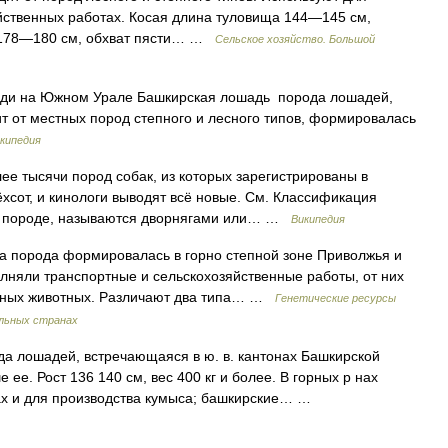
яйственных работах. Косая длина туловища 144—145 см,
и 178—180 см, обхват пясти… …
Сельское хозяйство. Большой
ди на Южном Урале Башкирская лошадь порода лошадей,
 от местных пород степного и лесного типов, формировалась
кипедия
ее тысячи пород собак, из которых зарегистрированы в
хсот, и кинологи выводят всё новые. См. Классификация
 к породе, называются дворнягами или… …
Википедия
а порода формировалась в горно степной зоне Приволжья и
лняли транспортные и сельскохозяйственные работы, от них
ясных животных. Различают два типа… …
Генетические ресурсы
ельных странах
а лошадей, встречающаяся в ю. в. кантонах Башкирской
е ее. Рост 136 140 см, вес 400 кг и более. В горных р нах
ах и для производства кумыса; башкирские… …