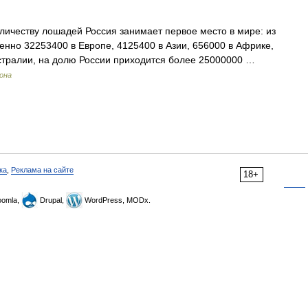
ичеству лошадей Россия занимает первое место в мире: из
енно 32253400 в Европе, 4125400 в Азии, 656000 в Африке,
встралии, на долю России приходится более 25000000 …
рона
ка
,
Реклама на сайте
18+
omla,
Drupal,
WordPress, MODx.