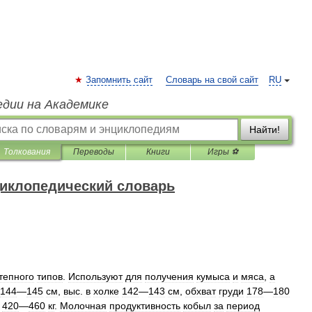
Запомнить сайт
Словарь на свой сайт
RU
едии на Академике
Найти!
Толкования
Переводы
Книги
Игры ⚽
иклопедический словарь
тепного
типов
.
Используют
для
получения
кумыса
и
мяса
,
а
144
—
145
см
,
выс
.
в
холке
142
—
143
см
,
обхват
груди
178
—
180
420
—
460
кг
.
Молочная
продуктивность
кобыл
за
период