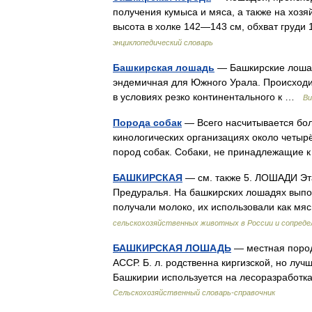
получения кумыса и мяса, а также на хоз
высота в холке 142—143 см, обхват груд
энциклопедический словарь
Башкирская лошадь
— Башкирские лоша
эндемичная для Южного Урала. Происходит
в условиях резко континентального к …
Ви
Порода собак
— Всего насчитывается бол
кинологических организациях около четырё
пород собак. Собаки, не принадлежащие
БАШКИРСКАЯ
— см. также 5. ЛОШАДИ Эт
Предуралья. На башкирских лошадях выпо
получали молоко, их использовали как м
сельскохозяйственных животных в России и сопред
БАШКИРСКАЯ ЛОШАДЬ
— местная пород
АССР. Б. л. родственна киргизской, но лучш
Башкирии используется на лесоразработк
Сельскохозяйственный словарь-справочник